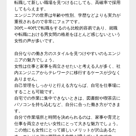
転職して新しい職場を見つけるにしても、高確率で採用
してもらえます。
エンジニアの世界は年齢や性別、学歴などよりも実力が
重視されるので非常にフェアです。
30代～40代で転職をするのも比較的容易であり、就職
や転職における男女間の格差をほとんど感じないという
女性の声が多いです。
自分なりの働き方のスタイルを見つけやすいのもエンジ
ニアの魅力でしょう。
女性は仕事と家事を両立させたいと考える人が多く、社
内エンジニアからテレワークに移行するケースが少なく
ありません。
自己管理をしっかりと行える方ならば、自宅を仕事場に
することも可能です。
自宅での作業に集中できないときは、図書館や喫茶店に
パソコンを持ち込むなど、自分に合った働き方ができま
す。
自分で作業場所と時間を決められるのは、家事や育児と
仕事を両立させたい女性にとって大きな魅力でしょう。
この他にも女性にとって嬉しいメリットが沢山あるた