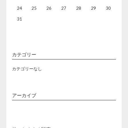
24
25
26
27
28
29
30
31
カテゴリー
カテゴリーなし
アーカイブ