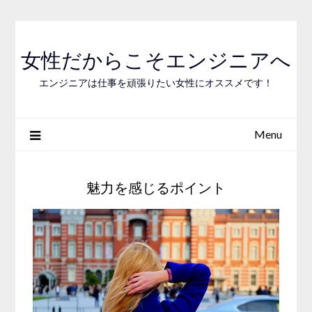
Skip
to
content
女性だからこそエンジニアへ
エンジニアは仕事を頑張りたい女性にオススメです！
Menu
魅力を感じるポイント